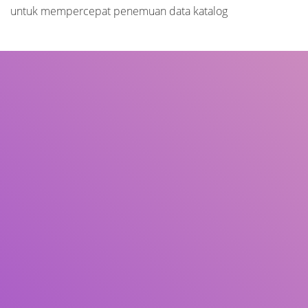
untuk mempercepat penemuan data katalog
Judul
Pengarang
Subjek
ISBN/ISSN
Tipe Koleksi
Lokasi